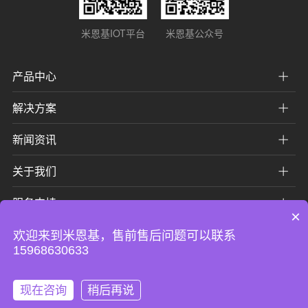
米恩基IOT平台
米恩基公众号
产品中心
解决方案
新闻资讯
关于我们
服务支持
×
欢迎来到米恩基，售前售后问题可以联系
15968630633
版权所有 ©2014-2026 米恩基 (浙江) 传感科技有限公司
浙ICP备20010692号-1
浙公网安备 33102302000314号
现在咨询
稍后再说
网站建设：
派迪科技